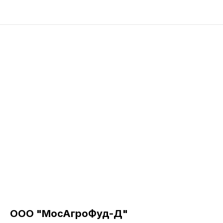
ООО "МосАгроФуд-Д"