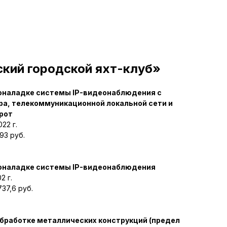
ий городской яхт-клуб»
коналадке системы IP-видеонаблюдения с
ра, телекоммуникационной локальной сети и
рот
22 г.
93 руб.
коналадке системы IP-видеонаблюдения
2 г.
37,6 руб.
бработке металлических конструкций (предел